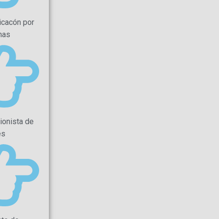
icacón por
nas
ionista de
es