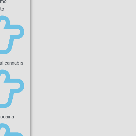
smo
to
al cannabis
Cocaina