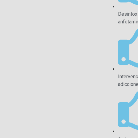
Desintox
anfetami
Intervenc
adiccion