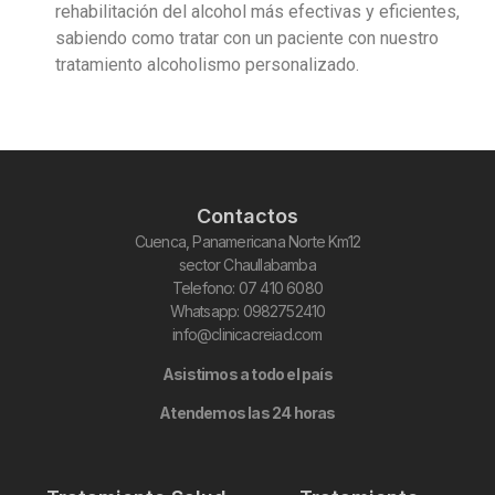
rehabilitación del alcohol más efectivas y eficientes,
sabiendo como tratar con un paciente con nuestro
tratamiento alcoholismo personalizado.
Contactos
Cuenca, Panamericana Norte Km12
sector Chaullabamba
Telefono: 07 410 6080
Whatsapp: 0982752410
info@clinicacreiad.com
Asistimos a todo el país
Atendemos las 24 horas