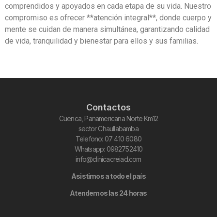
comprendidos y apoyados en cada etapa de su vida. Nuestro
compromiso es ofrecer **atención integral**, donde cuerpo y
mente se cuidan de manera simultánea, garantizando calidad
de vida, tranquilidad y bienestar para ellos y sus familias.
Contactos
Cuenca, Panamericana Norte Km12
sector Chaullabamba
Telefono: 07 410 6080
Whatsapp: 0982752410
info@clinicacreiad.com
Asistimos a todo el país
Atendemos las 24 horas